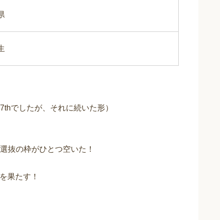
県
生
！
7thでしたが、それに続いた形）
選抜の枠がひとつ空いた！
帰を果たす！