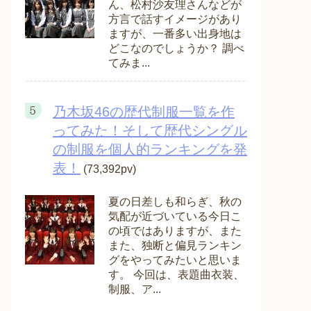
ん、松村沙友理さんなどが
方言で話すイメージがあり
ますが、一番多い出身地は
どこなのでしょうか？ 調べ
てみま...
乃木坂46の歴代制服一覧を作
ってみた！そして歴代シングル
の制服を個人的ランキングを発
表！
(73,392pv)
夏の日差しも和らぎ、秋の
気配が近づいている今日こ
の頃ではありますが、また
また、独断と偏見ランキン
グをやってみたいと思いま
す。 今回は、表題曲衣装、
制服、ア...