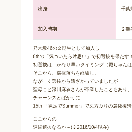
出身
千葉
加入時期
２期
乃木坂46の２期生として加入し
8thの「気づいたら片思い」で初選抜を果たす
初選抜は、かなり早いタイミング（堀ちゃんは
そこから、選抜落ちを経験し、
ながーく選抜から遠ざかっていましたが
聖母こと深川麻衣さんが卒業したこともあり、
チャーンスとばかりに
15th 「裸足でSummer」で久方ぶりの選抜復
ここからの
連続選抜なるか～(※2016/10/4現在)