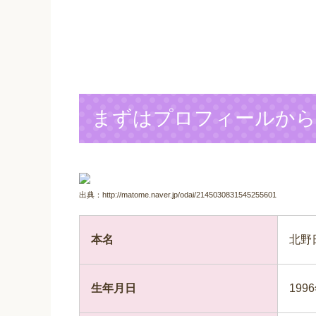
まずはプロフィールから
出典：http://matome.naver.jp/odai/2145030831545255601
本名
北野
生年月日
199