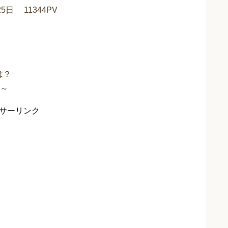
25日
11344PV
は？
～
サーリンク