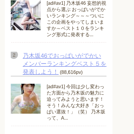
[ad#av1] 乃木坂46 妄想的視
点から選ぶ おっぱいがでか
いランキング～～～ついに
この企画をやってしまいま
すか～ベスト１０をランキ
ング形式に発表する...
乃木坂46でおっぱいがでかい
メンバーランキングベスト５を
発表しよう！
(88,616pv)
[ad#av1] 今回は少し変わっ
た方面から乃木坂の魅力に
迫ってみようと思います！
そう！みんな大好き「おっ
ぱい選抜！」（笑） 乃木坂
って、A...