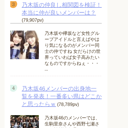
乃木坂の仲良し相関図を検証！
本当に仲が良いメンバーは？
(79,907pv)
乃木坂や欅坂など女性グル
ープアイドルと言えばやは
り気になるのがメンバー同
士の仲ですね 女だらけの世
界っていわば女子高みたい
なものですからねぇ・・・
...
乃木坂46メンバーの出身地一
覧を発表！一番多い県はどこか
と思ったらｗ
(78,789pv)
乃木坂46のメンバーでは、
生駒里奈さんや西野七瀬さ