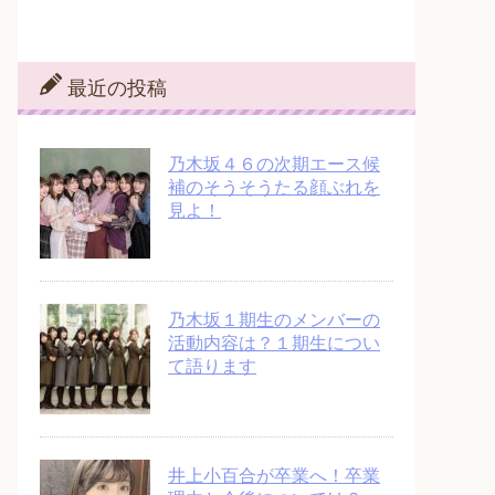
最近の投稿
乃木坂４６の次期エース候
補のそうそうたる顔ぶれを
見よ！
乃木坂１期生のメンバーの
活動内容は？１期生につい
て語ります
井上小百合が卒業へ！卒業