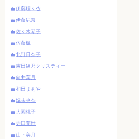
伊藤理々杏
伊藤純奈
佐々木琴子
佐藤楓
北野日奈子
吉田綾乃クリスティー
向井葉月
和田まあや
堀未央奈
大園桃子
寺田蘭世
山下美月