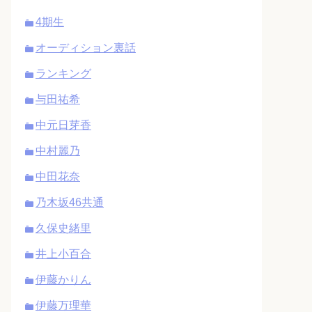
4期生
オーディション裏話
ランキング
与田祐希
中元日芽香
中村麗乃
中田花奈
乃木坂46共通
久保史緒里
井上小百合
伊藤かりん
伊藤万理華