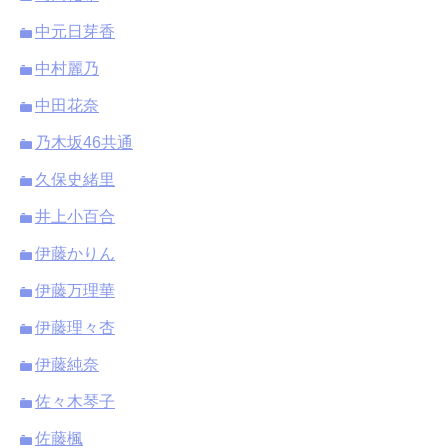
中元日芽香
中村麗乃
中田花奈
乃木坂46共通
久保史緒里
井上小百合
伊藤かりん
伊藤万理華
伊藤理々杏
伊藤純奈
佐々木琴子
佐藤楓