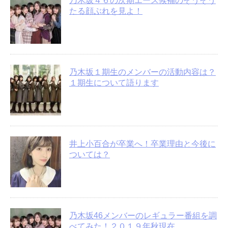
乃木坂４６の次期エース候補のそうそう
たる顔ぶれを見よ！
乃木坂１期生のメンバーの活動内容は？
１期生について語ります
井上小百合が卒業へ！卒業理由と今後に
ついては？
乃木坂46メンバーのレギュラー番組を調
べてみた！２０１９年秋現在