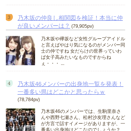
乃木坂の仲良し相関図を検証！本当に仲
が良いメンバーは？
(79,905pv)
乃木坂や欅坂など女性グループアイドル
と言えばやはり気になるのがメンバー同
士の仲ですね 女だらけの世界っていわ
ば女子高みたいなものですからね
ぇ・・・ ...
乃木坂46メンバーの出身地一覧を発表！
一番多い県はどこかと思ったらｗ
(78,784pv)
乃木坂46のメンバーでは、生駒里奈さ
んや西野七瀬さん、松村沙友理さんなど
が方言で話すイメージがありますが、一
番多い出身地はどこなのでしょうか？