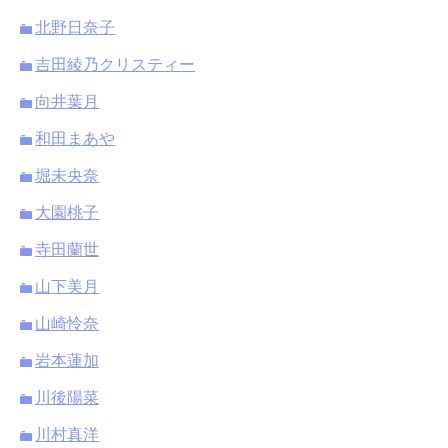
北野日奈子
吉田綾乃クリスティー
向井葉月
和田まあや
堀未央奈
大園桃子
寺田蘭世
山下美月
山崎怜奈
岩本蓮加
川後陽菜
川村真洋