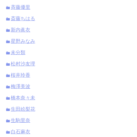
斉藤優里
斎藤ちはる
新内眞衣
星野みなみ
未分類
松村沙友理
桜井玲香
梅澤美波
橋本奈々未
生田絵梨花
生駒里奈
白石麻衣