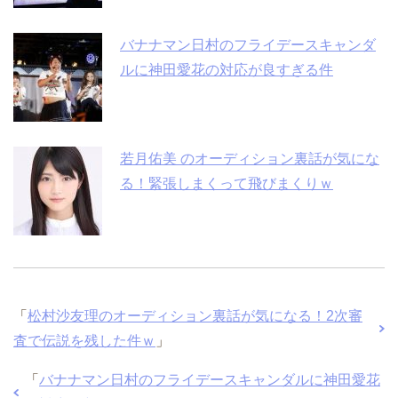
バナナマン日村のフライデースキャンダ
ルに神田愛花の対応が良すぎる件
若月佑美 のオーディション裏話が気にな
る！緊張しまくって飛びまくりｗ
「
松村沙友理のオーディション裏話が気になる！2次審
査で伝説を残した件ｗ
」
「
バナナマン日村のフライデースキャンダルに神田愛花