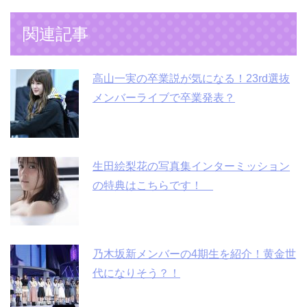
関連記事
高山一実の卒業説が気になる！23rd選抜
メンバーライブで卒業発表？
生田絵梨花の写真集インターミッション
の特典はこちらです！
乃木坂新メンバーの4期生を紹介！黄金世
代になりそう？！