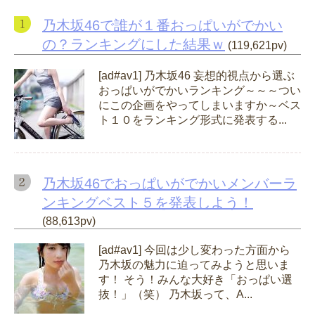
乃木坂46で誰が１番おっぱいがでかい
の？ランキングにした結果ｗ
(119,621pv)
[ad#av1] 乃木坂46 妄想的視点から選ぶ
おっぱいがでかいランキング～～～つい
にこの企画をやってしまいますか～ベス
ト１０をランキング形式に発表する...
乃木坂46でおっぱいがでかいメンバーラ
ンキングベスト５を発表しよう！
(88,613pv)
[ad#av1] 今回は少し変わった方面から
乃木坂の魅力に迫ってみようと思いま
す！ そう！みんな大好き「おっぱい選
抜！」（笑） 乃木坂って、A...