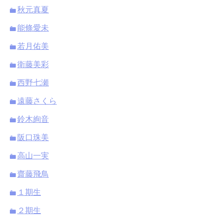
秋元真夏
能條愛未
若月佑美
衛藤美彩
西野七瀬
遠藤さくら
鈴木絢音
阪口珠美
高山一実
齋藤飛鳥
１期生
２期生